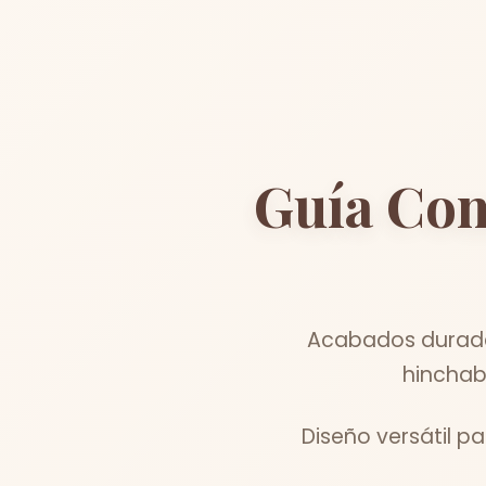
Guía Co
Acabados durader
hinchab
Diseño versátil p