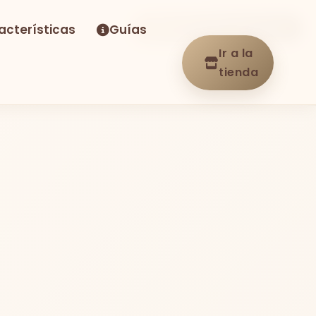
acterísticas
Guías
-32%
Envío GRATIS
En stock
Ir a la
tienda