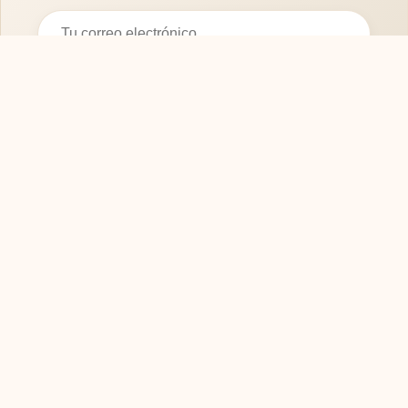
Suscribirse
SOFASMODERNOS.ES
Tu guía experta para elegir los mejores muebles