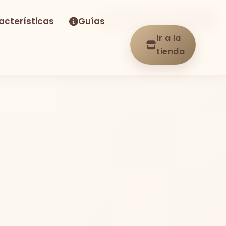
acterísticas
Guías
-14%
Envío GRATIS
En stock
Ir a la
tienda