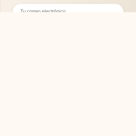
Suscribirse
SOFASMODERNOS.ES
Tu guía experta para elegir los mejores muebles