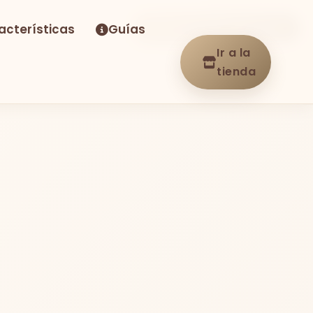
acterísticas
Guías
-12%
Envío GRATIS
En stock
Ir a la
tienda