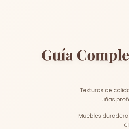
Guía Comple
Texturas de calid
uñas prof
Muebles duraderos 
ú