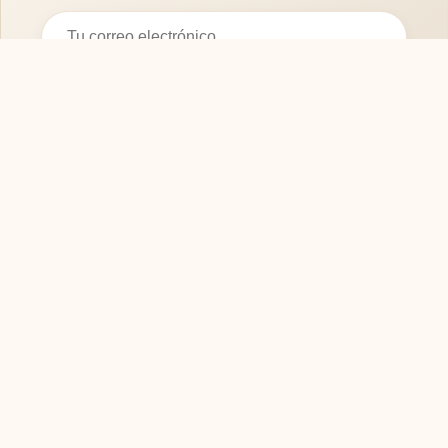
Suscribirse
SOFASMODERNOS.ES
Tu guía experta para elegir los mejores muebles