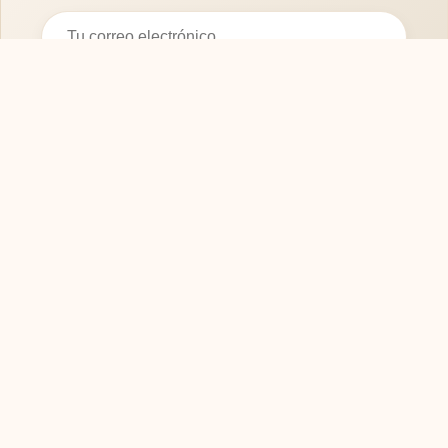
Suscribirse
SOFASMODERNOS.ES
Tu guía experta para elegir los mejores muebles