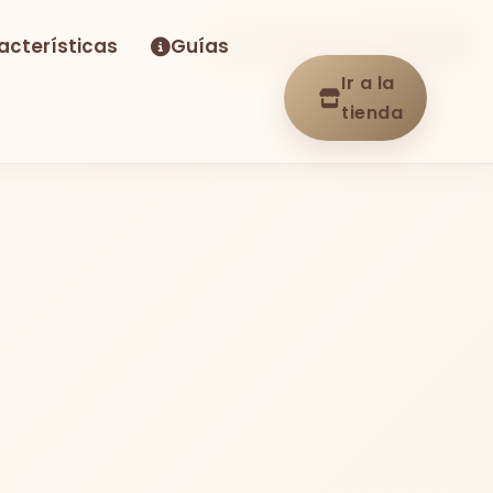
acterísticas
Guías
-23%
Envío GRATIS
En stock
Ir a la
tienda