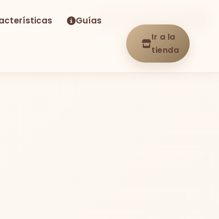
acterísticas
Guías
-10%
Envío GRATIS
En stock
Ir a la
tienda