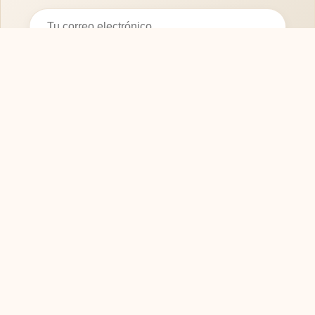
Suscribirse
SOFASMODERNOS.ES
Tu guía experta para elegir los mejores muebles