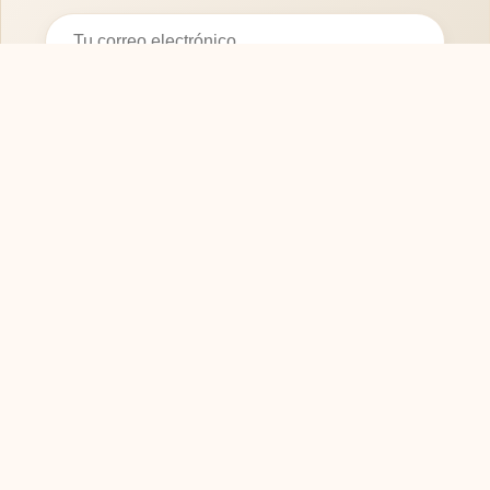
Suscribirse
SOFASMODERNOS.ES
Tu guía experta para elegir los mejores muebles