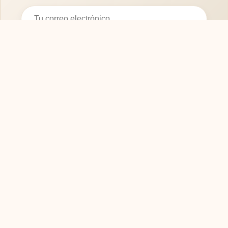
Suscribirse
SOFASMODERNOS.ES
Tu guía experta para elegir los mejores muebles