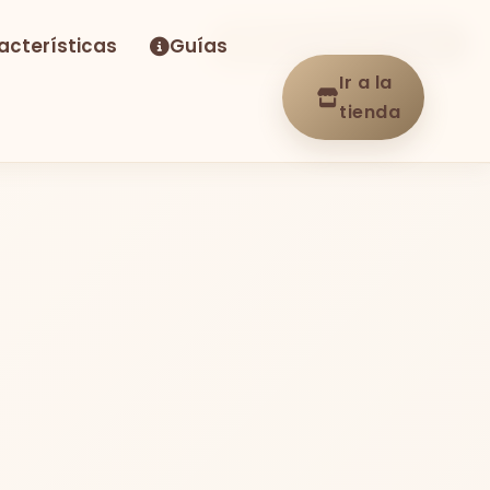
acterísticas
Guías
-16%
Envío GRATIS
En stock
Ir a la
tienda