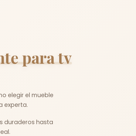
te para tv
o elegir el mueble
a experta.
es duraderos hasta
eal.