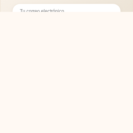
Suscribirse
SOFASMODERNOS.ES
Tu guía experta para elegir los mejores muebles