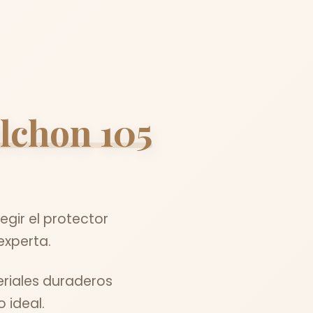
olchon 105
gir el protector
experta.
eriales duraderos
 ideal.