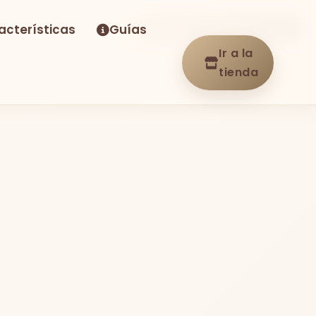
acterísticas
Guías
-40%
Envío GRATIS
En stock
Ir a la
tienda