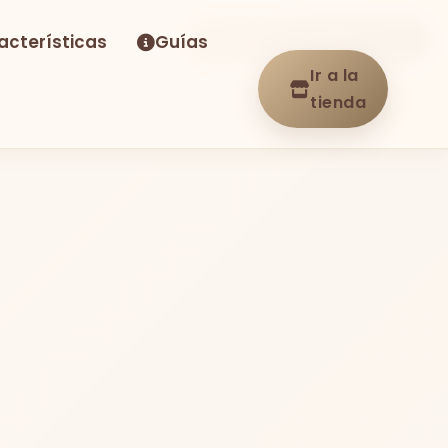
acterísticas
Guías
-32%
Envío GRATIS
En stock
Ir a la
tienda