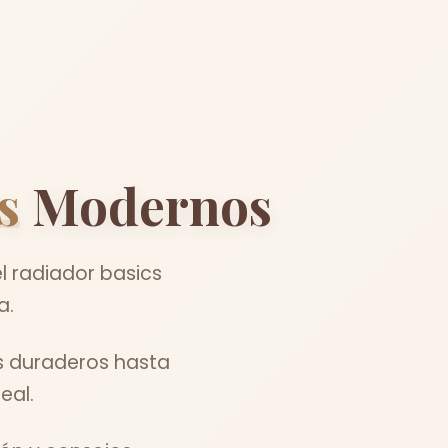
s
Modernos
l radiador basics
a.
s duraderos hasta
eal.