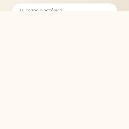
Suscribirse
SOFASMODERNOS.ES
Tu guía experta para elegir los mejores muebles