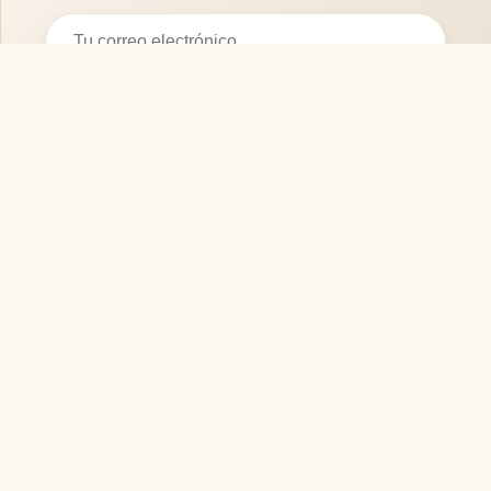
Suscribirse
SOFASMODERNOS.ES
Tu guía experta para elegir los mejores muebles