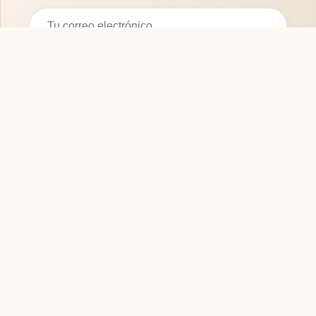
Suscribirse
SOFASMODERNOS.ES
Tu guía experta para elegir los mejores muebles