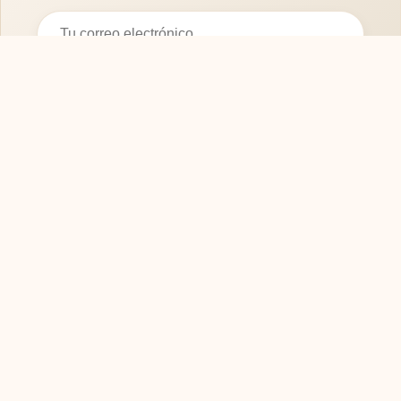
Suscribirse
SOFASMODERNOS.ES
Tu guía experta para elegir los mejores muebles