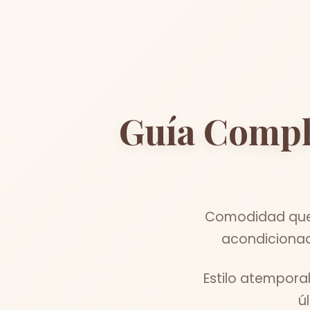
Guía Compl
Comodidad que 
acondicionad
Estilo atempora
ú