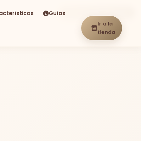
acterísticas
Guías
-30%
Envío GRATIS
En stock
Ir a la
tienda