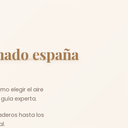
onado españa
 elegir el aire
guía experta.
aderos hasta los
l.