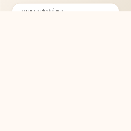
Suscribirse
SOFASMODERNOS.ES
Tu guía experta para elegir los mejores muebles