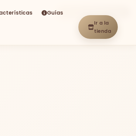
acterísticas
Guías
-29%
Envío GRATIS
En stock
Ir a la
tienda