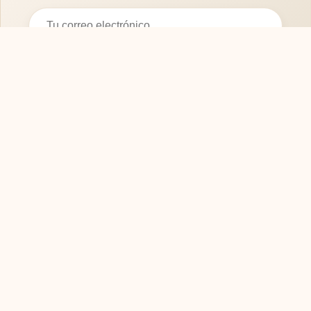
Suscribirse
SOFASMODERNOS.ES
Tu guía experta para elegir los mejores muebles