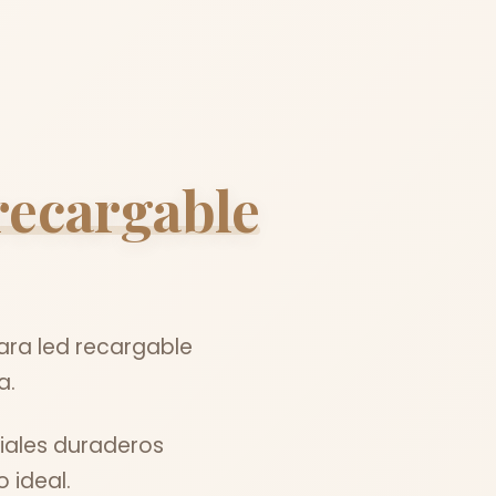
recargable
ara led recargable
a.
iales duraderos
 ideal.