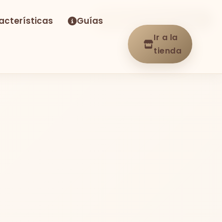
acterísticas
Guías
-27%
Envío GRATIS
En stock
Ir a la
tienda