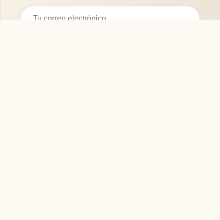
Suscribirse
SOFASMODERNOS.ES
Tu guía experta para elegir los mejores muebles