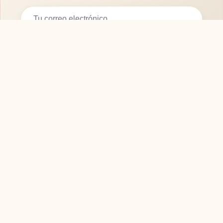
Suscribirse
SOFASMODERNOS.ES
Tu guía experta para elegir los mejores muebles