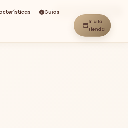
acterísticas
Guías
-22%
Envío GRATIS
En stock
Ir a la
tienda