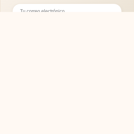
Suscribirse
SOFASMODERNOS.ES
Tu guía experta para elegir los mejores muebles