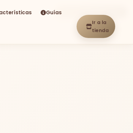
acterísticas
Guías
-32%
Envío GRATIS
En stock
Ir a la
tienda