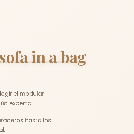
sofa in a bag
egir el modular
uía experta.
uraderos hasta los
l.