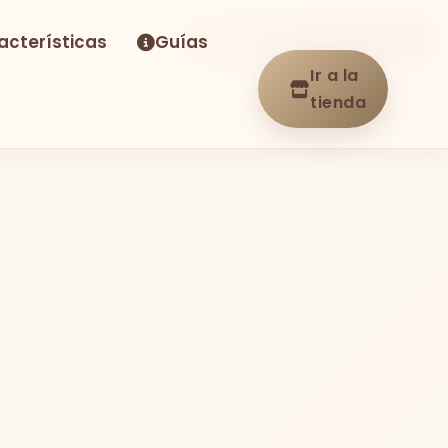
acterísticas
Guías
-34%
Envío GRATIS
En stock
Ir a la
tienda