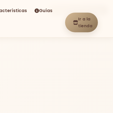
acterísticas
Guías
-13%
Envío GRATIS
En stock
Ir a la
tienda