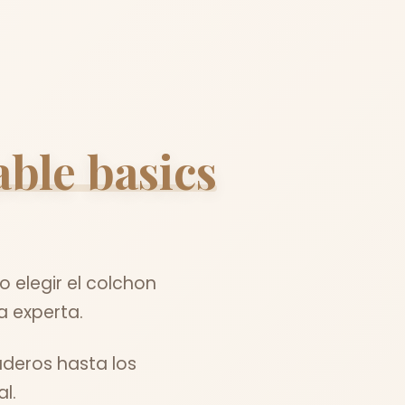
able basics
elegir el colchon
a experta.
deros hasta los
l.