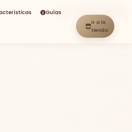
acterísticas
Guías
-40%
Envío GRATIS
En stock
Ir a la
tienda