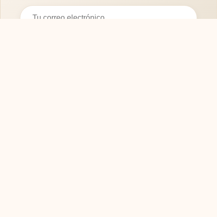
Suscribirse
SOFASMODERNOS.ES
Tu guía experta para elegir los mejores muebles