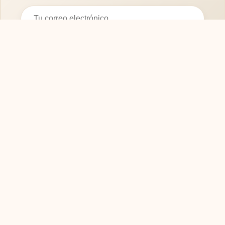
Suscribirse
SOFASMODERNOS.ES
Tu guía experta para elegir los mejores muebles