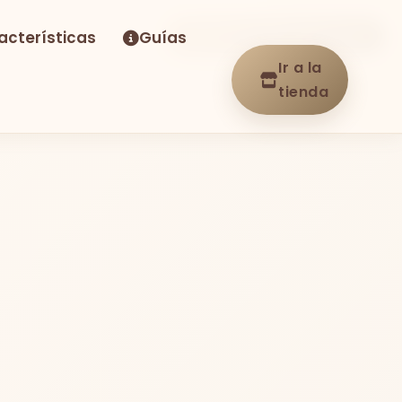
acterísticas
Guías
-24%
Envío GRATIS
En stock
Ir a la
tienda