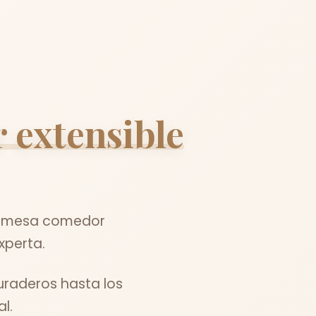
 extensible
el mesa comedor
xperta.
uraderos hasta los
l.