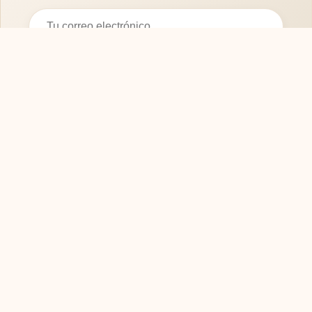
Suscribirse
SOFASMODERNOS.ES
Tu guía experta para elegir los mejores muebles