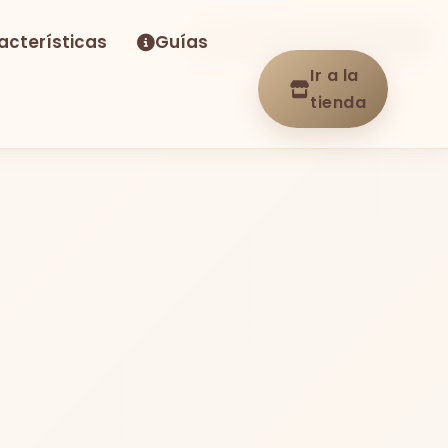
acterísticas
Guías
-39%
Envío GRATIS
En stock
Ir a la
tienda