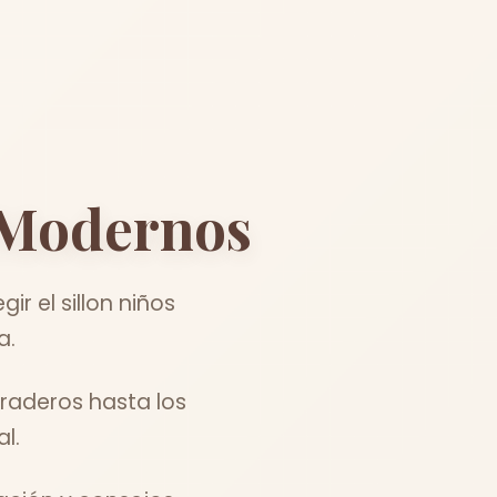
Modernos
r el sillon niños
a.
raderos hasta los
l.