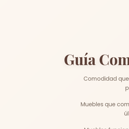
Guía Com
Comodidad que in
p
Muebles que comb
ú