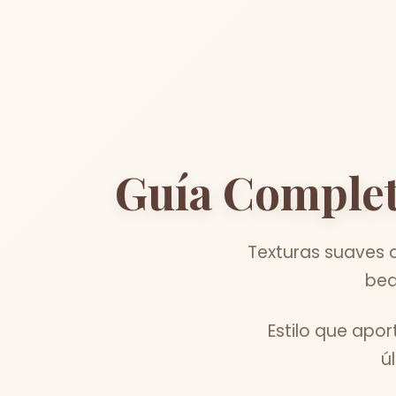
Guía Comple
Texturas suaves q
bed
Estilo que apo
ú