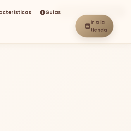
acterísticas
Guías
-16%
Envío GRATIS
En stock
Ir a la
tienda