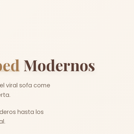
bed
Modernos
el viral sofa come
rta.
deros hasta los
l.