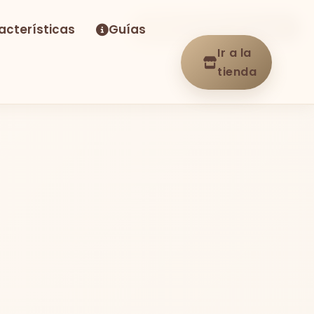
acterísticas
Guías
-22%
Envío GRATIS
En stock
Ir a la
tienda