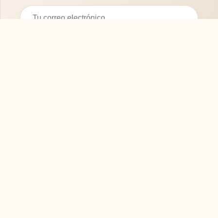
Suscribirse
SOFASMODERNOS.ES
Tu guía experta para elegir los mejores muebles