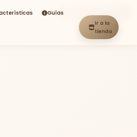
acterísticas
Guías
-38%
Envío GRATIS
En stock
Ir a la
tienda