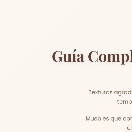
Guía Compl
Texturas agrad
tempu
Muebles que com
ú