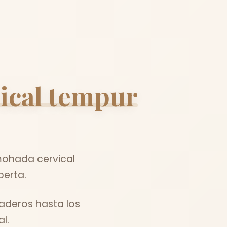
ical tempur
mohada cervical
perta.
aderos hasta los
l.