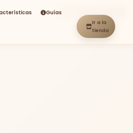
acterísticas
Guías
-26%
Envío GRATIS
En stock
Ir a la
tienda