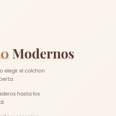
00
Modernos
elegir el colchon
perta.
aderos hasta los
l.