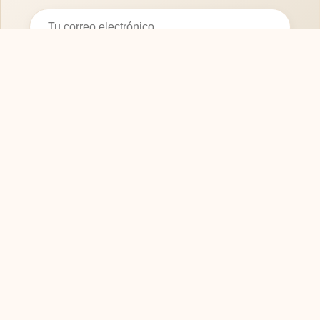
Suscribirse
SOFASMODERNOS.ES
Tu guía experta para elegir los mejores muebles