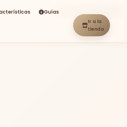
acterísticas
Guías
-23%
Envío GRATIS
En stock
Ir a la
tienda