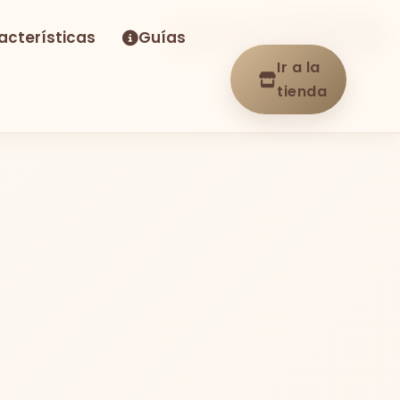
acterísticas
Guías
-28%
Envío GRATIS
En stock
Ir a la
tienda