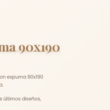
uma 90x190
chon espuma 90x190
a.
s últimos diseños,