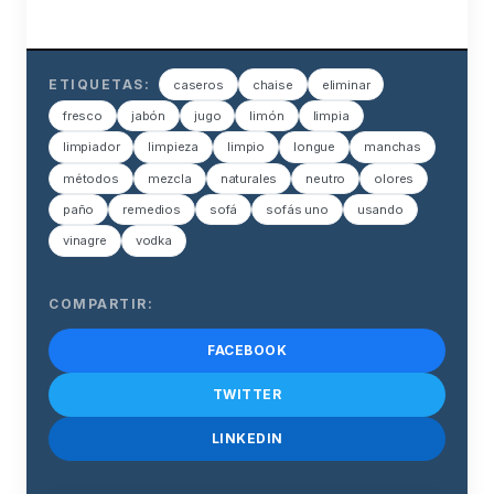
ETIQUETAS:
caseros
chaise
eliminar
fresco
jabón
jugo
limón
limpia
limpiador
limpieza
limpio
longue
manchas
métodos
mezcla
naturales
neutro
olores
paño
remedios
sofá
sofás uno
usando
vinagre
vodka
COMPARTIR:
FACEBOOK
TWITTER
LINKEDIN