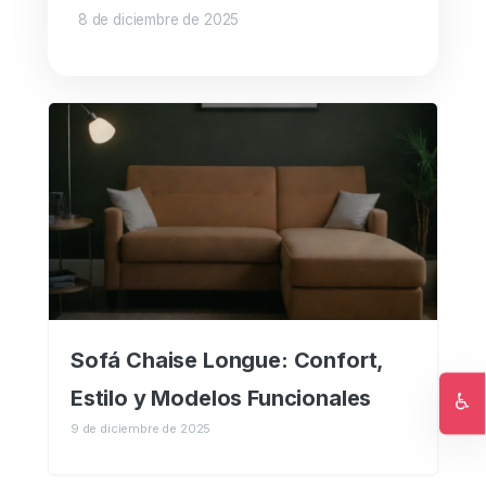
8 de diciembre de 2025
Sofá Chaise Longue: Confort,
Estilo y Modelos Funcionales
♿
Ac
9 de diciembre de 2025