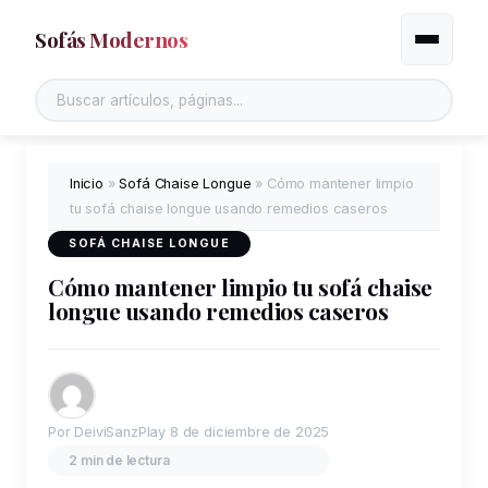
Sofás Modernos
Alternar
Inicio
»
Sofá Chaise Longue
»
Cómo mantener limpio
tu sofá chaise longue usando remedios caseros
SOFÁ CHAISE LONGUE
Cómo mantener limpio tu sofá chaise
longue usando remedios caseros
Por DeiviSanzPlay
8 de diciembre de 2025
2 min de lectura