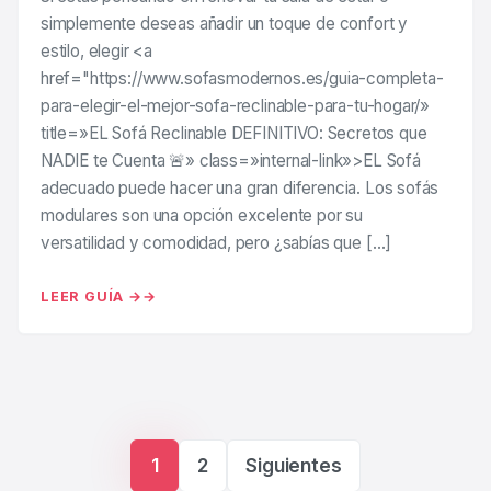
simplemente deseas añadir un toque de confort y
estilo, elegir <a
href="https://www.sofasmodernos.es/guia-completa-
para-elegir-el-mejor-sofa-reclinable-para-tu-hogar/»
title=»EL Sofá Reclinable DEFINITIVO: Secretos que
NADIE te Cuenta 🚨» class=»internal-link»>EL Sofá
adecuado puede hacer una gran diferencia. Los sofás
modulares son una opción excelente por su
versatilidad y comodidad, pero ¿sabías que […]
LEER GUÍA →
Paginación de ent
1
2
Siguientes