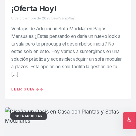
¡Oferta Hoy!
8 de diciembre de 2025
·
DeiviSanzPlay
Ventajas de Adquirir un Sofá Modular en Pagos
Mensuales ¿Estás pensando en darle un nuevo look a
tu sala pero te preocupa el desembolso inicial? No
estás solo en esto. Hoy vamos a sumergirnos en una
solución práctica y accesible: adquirir un sofá modular
a plazos. Esta opción no solo facilita la gestión de tu
[…]
LEER GUÍA →
SOFÁ MODULAR
♿
Ac