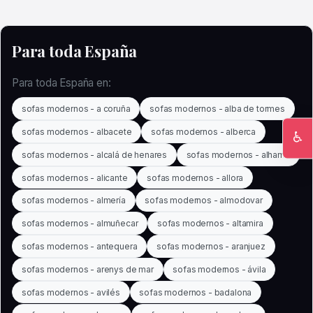
Para toda España
Para toda España en:
sofas modernos - a coruña
sofas modernos - alba de tormes
sofas modernos - albacete
sofas modernos - alberca
♿
Ac
sofas modernos - alcalá de henares
sofas modernos - alhama
sofas modernos - alicante
sofas modernos - allora
sofas modernos - almería
sofas modernos - almodovar
sofas modernos - almuñecar
sofas modernos - altamira
sofas modernos - antequera
sofas modernos - aranjuez
sofas modernos - arenys de mar
sofas modernos - ávila
sofas modernos - avilés
sofas modernos - badalona