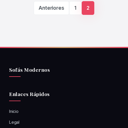
Paginación de ent
Anteriores
1
2
Sofás Modernos
Enlaces Rápidos
Inicio
Legal