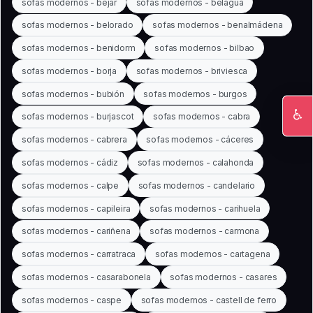
sofas modernos - bejar
sofas modernos - belagua
sofas modernos - belorado
sofas modernos - benalmádena
sofas modernos - benidorm
sofas modernos - bilbao
sofas modernos - borja
sofas modernos - briviesca
sofas modernos - bubión
sofas modernos - burgos
♿
sofas modernos - burjascot
sofas modernos - cabra
Ac
sofas modernos - cabrera
sofas modernos - cáceres
sofas modernos - cádiz
sofas modernos - calahonda
sofas modernos - calpe
sofas modernos - candelario
sofas modernos - capileira
sofas modernos - carihuela
sofas modernos - cariñena
sofas modernos - carmona
sofas modernos - carratraca
sofas modernos - cartagena
sofas modernos - casarabonela
sofas modernos - casares
sofas modernos - caspe
sofas modernos - castell de ferro